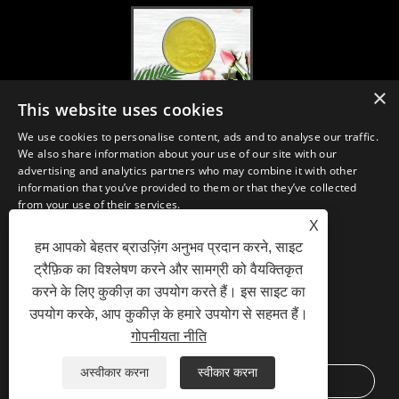
×
2020-FI / HI यूरोप, फ्रैंकफर्ट, 1-3 दिसंबर, बूथ 30B52
This website uses cookies
2021/03/30
We use cookies to personalise content, ads and to analyse our traffic.
हम चीन, जापान और कोरिया में स्थित प्राथमिक विनिर्माण सुविधाओं से न्यूट्रास्यूटिकल्स,
We also share information about your use of our site with our
सप्लीमेंट्स और फंक्शनल फूड एंड बेवरेज इंडस्ट्रीज के लिए आवश्यक सामग्री और उत्पादों का
advertising and analytics partners who may combine it with other
विकास, विपणन और वितरण करते हैं, जहां हमारे पास कई वर्षों का अनुभव है और हम बहुत अच्छी
information that you’ve provided to them or that they’ve collected
तरह से स्थापित हैं। सोर्सिंग में हमारी विशेषज्ञता और प्रतिष्ठा दुनिया भर में हमारे भागीदारों को
from your use of their services.
लाभान्वित करती है।
X
STRICTLY NECESSARY
PERFORMANCE
हम आपको बेहतर ब्राउज़िंग अनुभव प्रदान करने, साइट
ट्रैफ़िक का विश्लेषण करने और सामग्री को वैयक्तिकृत
TARGETING
FUNCTIONALITY
करने के लिए कुकीज़ का उपयोग करते हैं। इस साइट का
लिंक
Sitemap
RSS
XML
Privacy Policy
उपयोग करके, आप कुकीज़ के हमारे उपयोग से सहमत हैं।
UNCLASSIFIED
गोपनीयता नीति
SHOW DETAILS
Copyright © 2021 H&Z Industry Co., Ltd. - Plant Extracts, Enzyme Preparation, Fine
अस्वीकार करना
स्वीकार करना
ACCEPT ALL
DECLINE ALL
Chemicals - All Rights Reserved.