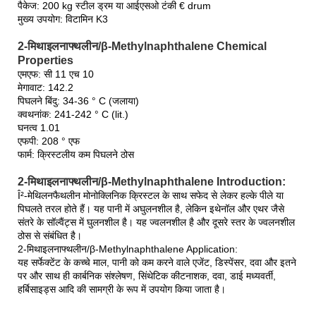
पैकेज: 200 kg स्टील ड्रम या आईएसओ टंकी € drum
मुख्य उपयोग: विटामिन K3
2-मिथाइलनाफ्थलीन/β-Methylnaphthalene Chemical
Properties
एमएफ: सी 11 एच 10
मेगावाट: 142.2
पिघलने बिंदु: 34-36 ° C (जलाया)
क्वथनांक: 241-242 ° C (lit.)
घनत्व 1.01
एफपी: 208 ° एफ
फार्म: क्रिस्टलीय कम पिघलने ठोस
2-मिथाइलनाफ्थलीन/β-Methylnaphthalene Introduction:
Î²-मेथिलनफैथलीन मोनोक्लिनिक क्रिस्टल के साथ सफेद से लेकर हल्के पीले या
पिघलते तरल होते हैं। यह पानी में अघुलनशील है, लेकिन इथेनॉल और एथर जैसे
संतरे के सॉल्वैंट्स में घुलनशील है। यह ज्वलनशील है और दूसरे स्तर के ज्वलनशील
ठोस से संबंधित है।
2-मिथाइलनाफ्थलीन/β-Methylnaphthalene Application:
यह सर्फेक्टेंट के कच्चे माल, पानी को कम करने वाले एजेंट, डिस्पेंसर, दवा और इतने
पर और साथ ही कार्बनिक संश्लेषण, सिंथेटिक कीटनाशक, दवा, डाई मध्यवर्ती,
हर्बिसाइड्स आदि की सामग्री के रूप में उपयोग किया जाता है।