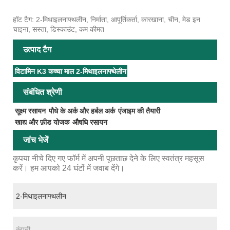
हॉट टैग: 2-मिथाइलनाफ्थलीन, निर्माता, आपूर्तिकर्ता, कारखाना, चीन, मेड इन
चाइना, सस्ता, डिस्काउंट, कम कीमत
उत्पाद टैग
विटामिन K3 कच्चा माल 2-मिथाइलनाफ्थेलीन
संबंधित श्रेणी
सूक्ष्म रसायन
पौधे के अर्क और हर्बल अर्क
एंजाइम की तैयारी
खाद्य और फ़ीड योजक
औषधि रसायन
जांच भेजें
कृपया नीचे दिए गए फॉर्म में अपनी पूछताछ देने के लिए स्वतंत्र महसूस
करें। हम आपको 24 घंटों में जवाब देंगे।