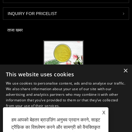
INQUIRY FOR PRICELIST
ताजा खबर
×
2020-FI / HI यूरोप, फ्रैंकफर्ट, 1-3 दिसंबर, बूथ 30B52
This website uses cookies
2021/03/30
We use cookies to personalise content, ads and to analyse our traffic.
हम चीन, जापान और कोरिया में स्थित प्राथमिक विनिर्माण सुविधाओं से न्यूट्रास्यूटिकल्स,
We also share information about your use of our site with our
सप्लीमेंट्स और फंक्शनल फूड एंड बेवरेज इंडस्ट्रीज के लिए आवश्यक सामग्री और उत्पादों का
advertising and analytics partners who may combine it with other
विकास, विपणन और वितरण करते हैं, जहां हमारे पास कई वर्षों का अनुभव है और हम बहुत अच्छी
information that you’ve provided to them or that they’ve collected
तरह से स्थापित हैं। सोर्सिंग में हमारी विशेषज्ञता और प्रतिष्ठा दुनिया भर में हमारे भागीदारों को
from your use of their services.
लाभान्वित करती है।
X
STRICTLY NECESSARY
PERFORMANCE
हम आपको बेहतर ब्राउज़िंग अनुभव प्रदान करने, साइट
ट्रैफ़िक का विश्लेषण करने और सामग्री को वैयक्तिकृत
TARGETING
FUNCTIONALITY