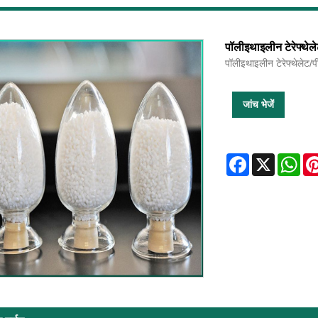
पॉलीइथाइलीन टेरेफ्थे
पॉलीइथाइलीन टेरेफ्थेलेट
जांच भेजें
Facebook
X
Wha