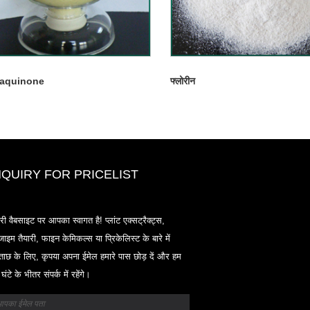
raquinone
फ्लोरीन
NQUIRY FOR PRICELIST
2020-CPHI यूरोप, मिलान अक्टूबर 13-15
री वैबसाइट पर आपका स्वागत है! प्लांट एक्सट्रैक्ट्स,
18 एल 33
ाइम तैयारी, फाइन केमिकल्स या प्रिकेलिस्ट के बारे में
2021/03/30
ताछ के लिए, कृपया अपना ईमेल हमारे पास छोड़ दें और हम
हम चीन, जापान और कोरिया में स्थित प्राथमिक विनिर्माण सुविधाओं से
घंटे के भीतर संपर्क में रहेंगे।
न्यूट्रास्यूटिकल्स, सप्लीमेंट्स और फंक्शनल फूड एंड बेवरेज इंडस्ट्रीज के
आवश्यक सामग्री और उत्पादों का विकास, विपणन और वितरण करते हैं, जहा
पास कई वर्षों का अनुभव है और हम बहुत अच्छी तरह से स्थापित हैं। सोर्सिंग