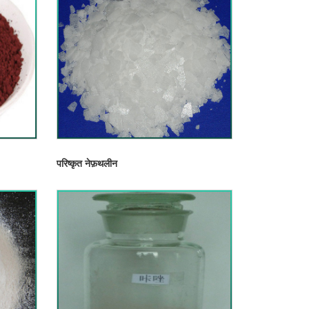
परिष्कृत नेफ़थलीन