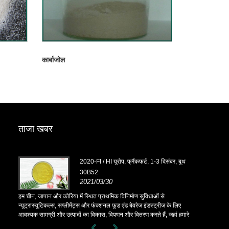
कार्बाजोल
ताजा खबर
, बूथ
2020-FI / HI यूरोप, फ्रैंकफर्ट, 1-3 दिसंबर, बूथ
30B52
2021/03/30
हम चीन, जापान और कोरिया में स्थित प्राथमिक विनिर्माण सुविधाओं से
हम चीन, जापान और
 लिए
न्यूट्रास्यूटिकल्स, सप्लीमेंट्स और फंक्शनल फूड एंड बेवरेज इंडस्ट्रीज के लिए
न्यूट्रास्यूटिकल
ं हमारे
आवश्यक सामग्री और उत्पादों का विकास, विपणन और वितरण करते हैं, जहां हमारे
आवश्यक सामग्री 
 में
पास कई वर्षों का अनुभव है और हम बहुत अच्छी तरह से स्थापित हैं। सोर्सिंग में
पास कई वर्षों का