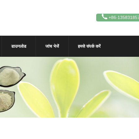
+86-13583185
डाउनलोड
जांच भेजें
हमसे संपर्क करें