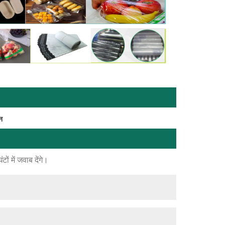
न
ं में जवाब देंगे।