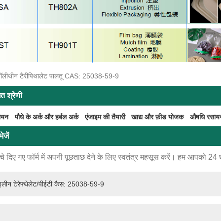
 पॉलीथीन टैरीपिथालेट पालतू CAS: 25038-59-9
ित श्रेणी
सायन
पौधे के अर्क और हर्बल अर्क
एंजाइम की तैयारी
खाद्य और फ़ीड योजक
औषधि रसाय
ेजें
े दिए गए फॉर्म में अपनी पूछताछ देने के लिए स्वतंत्र महसूस करें। हम आपको 24 घंटो