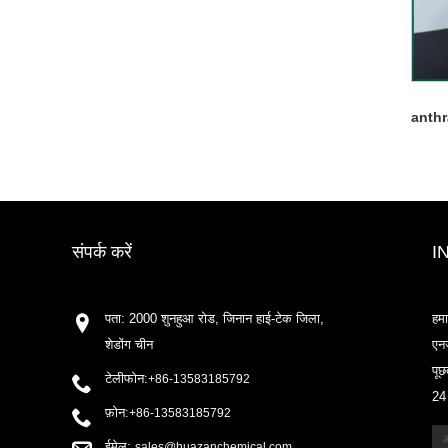
anth
संपर्क करें
I
पता: 2000 शुनहुआ रोड, जिनान हाई-टेक जिला,
हमा
शेडोंग चीन
एनज
पूछ
टेलीफोन:
+86-13583185792
24 
फ़ोन:
+86-13583185792
ईमेल:
sales@huazanchemical.com