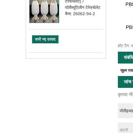
टेरेफथेलेट) /
पॉलीब्यूटिलीन टेरेफथैलेट
कैस: 26062-94-2
सभी नए उत्पाद
हॉट टैग:
संबंध
सूक्ष्म र
जांच भ
कृपया नीच