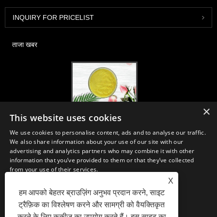
INQUIRY FOR PRICELIST
ताजा खबर
×
2020-FI / HI यूरोप, फ्रैंकफर्ट, 1-3 दिसंबर, बूथ 30B52
This website uses cookies
2021/03/30
We use cookies to personalise content, ads and to analyse our traffic.
हम चीन, जापान और कोरिया में स्थित प्राथमिक विनिर्माण सुविधाओं से न्यूट्रास्यूटिकल्स,
We also share information about your use of our site with our
सप्लीमेंट्स और फंक्शनल फूड एंड बेवरेज इंडस्ट्रीज के लिए आवश्यक सामग्री और उत्पादों का
advertising and analytics partners who may combine it with other
विकास, विपणन और वितरण करते हैं, जहां हमारे पास कई वर्षों का अनुभव है और हम बहुत अच्छी
information that you’ve provided to them or that they’ve collected
तरह से स्थापित हैं। सोर्सिंग में हमारी विशेषज्ञता और प्रतिष्ठा दुनिया भर में हमारे भागीदारों को
from your use of their services.
लाभान्वित करती है।
X
STRICTLY NECESSARY
PERFORMANCE
हम आपको बेहतर ब्राउज़िंग अनुभव प्रदान करने, साइट
ट्रैफ़िक का विश्लेषण करने और सामग्री को वैयक्तिकृत
TARGETING
FUNCTIONALITY
करने के लिए कुकीज़ का उपयोग करते हैं। इस साइट का