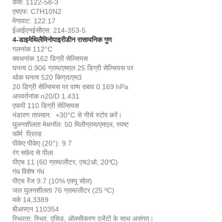
कैस: 1122-58-3
एमएफ: C7H10N2
मेगावाट: 122.17
ईआईएनईसीएस: 214-353-5
4-डाइमेथिलैमिनोपाइरीडीन रासायनिक गुण
गलनांक 112°C
क्वथनांक 162 डिग्री सेल्सियस
घनत्व 0.906 ग्राम/एमएल 25 डिग्री सेल्सियस पर
थोक घनत्व 520 किग्रा/एम3
20 डिग्री सेल्सियस पर वाष्प दबाव 0.169 hPa
अपवर्तनांक n20/D 1.431
एफपी 110 डिग्री सेल्सियस
भंडारण तापमान. +30°C से नीचे स्टोर करें।
घुलनशीलता मेथनॉल: 50 मिलीग्राम/एमएल, स्पष्ट
फॉर्म प्रिल्ड
पीकेए पीकेए (20°): 9.7
रंग सफ़ेद से पीला
पीएच 11 (60 ग्राम/लीटर, एच2ओ, 20℃)
गंध विशेष गंध
पीएच रेंज 9.7 (10% एक्यू सोल)
जल घुलनशीलता 76 ग्राम/लीटर (25 ºC)
मर्क 14,3389
बीआरएन 110354
स्थिरता: स्थिर. एसिड, ऑक्सीकरण एजेंटों के साथ असंगत।