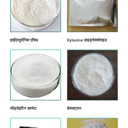
हाईऐल्युरोनिक एसिड
Xylazine हाइड्रोक्लोराइड
चोंड्रोइटिन सल्फेट
डेक्सट्रान