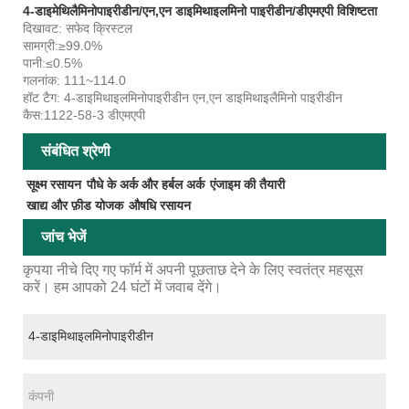
4-डाइमेथिलैमिनोपाइरीडीन/एन,एन डाइमिथाइलमिनो पाइरीडीन/डीएमएपी विशिष्टता
दिखावट: सफेद क्रिस्टल
सामग्री:≥99.0%
पानी:≤0.5%
गलनांक: 111~114.0
हॉट टैग: 4-डाइमिथाइलमिनोपाइरीडीन एन,एन डाइमिथाइलैमिनो पाइरीडीन
कैस:1122-58-3 डीएमएपी
संबंधित श्रेणी
सूक्ष्म रसायन
पौधे के अर्क और हर्बल अर्क
एंजाइम की तैयारी
खाद्य और फ़ीड योजक
औषधि रसायन
जांच भेजें
कृपया नीचे दिए गए फॉर्म में अपनी पूछताछ देने के लिए स्वतंत्र महसूस
करें। हम आपको 24 घंटों में जवाब देंगे।