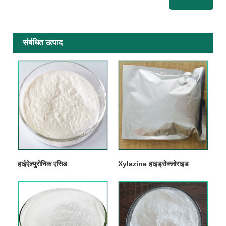
संबंधित उत्पाद
हाईऐल्युरोनिक एसिड
Xylazine हाइड्रोक्लोराइड