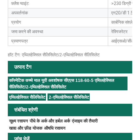
फ़्लैश प्वाइंट
>230 डिग्री फ़ारे
अपवर्तनांक
एन20/डी 1.502(
प्रयोग
कार्बनिक संश्लेषण म
जमा करने की अवस्था
रेफ़्रिजरेटर
प्रमाणपत्र
आईएसओ/सीओए/ए
हॉट टैग: एथिलहेक्सिल सैलिसिलेट/2-एथिलहेक्सिल सैलिसिलेट
उत्पाद टैग
कॉस्मेटिक कच्चे माल यूवी अवशोषक सीएएस 118-60-5 एथिलहेक्सिल
सैलिसिलेट/2-एथिलहेक्सिल सैलिसिलेट
एथिलहेक्सिल सैलिसिलेट
2-एथिलहेक्सिल सैलिसिलेट
संबंधित श्रेणी
सूक्ष्म रसायन
पौधे के अर्क और हर्बल अर्क
एंजाइम की तैयारी
खाद्य और फ़ीड योजक
औषधि रसायन
जांच भेजें