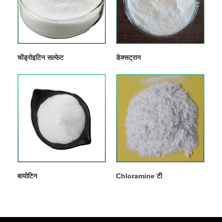
चोंड्रोइटिन सल्फेट
डेक्सट्रान
बायोटिन
Chloramine टी