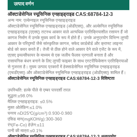
उत्पाद वर्णन
ऑक्टाडेसेनिल स्यूसिनिक एनहाइड्राइड CAS:68784-12-3
अन्य नाम: एल्केनाइल स्यूसिनिक एनहाइड्राइड
ऑक्टाडेसेनिल स्यूसिनिक एनहाइड्राइड (ओडीएसए), और अल्केनिल स्यूसिनिक
एनहाइड्राइड (एएसए) तटस्थ आकार वाले अत्यधिक प्रतिक्रियाशील रसायन हैं जो
कागज निर्माण में उनके मुख्य कार्य के रूप में होते हैं। उनके अनुप्रयोग विभिन्न लुगदी
आकार के परिदृश्यों जैसे सांस्कृतिक कागज, सफेद कार्डबोर्ड और क्राफ्ट लाइनर
बोर्ड को कवर करते हैं। तेजी से ठीक होने वाले आकार देने वाले एजेंट के रूप में,
एएसए इमल्सीफायर के माध्यम से एक जलीय फैलाव प्रणाली बनाता है और
रासायनिक बंधन बनाने के लिए लुगदी फाइबर के साथ एस्टरीफिकेशन प्रतिक्रियाओं
से गुजरता है। मुख्य उत्पाद प्रकारों में हेक्साडेसेनिल स्यूसिनिक एनहाइड्राइड
(एचडीएसए) और ऑक्टाडेसेनिल स्यूसिनिक एनहाइड्राइड (ओडीएसए) शामिल हैं।
ऑक्टाडेसेनिल स्यूसिनिक एनहाइड्राइड CAS:68784-12-3 विशिष्टता
उपस्थिति: हल्के पीले से एम्बर पारदर्शी तरल
शुद्धता:≥98.0%
मैलिक एनहाइड्राइड: ≤0.5%
मुफ़्त ओलेफ़िन:≤1.0%
घनत्व nD/25℃(g/cm³):0.930-0.980
एसिड मान(mgKOH/g):300-360
रंग(Fe-Co) हेज़ेन:≤11
पानी की मात्रा:≤0.1%
ऑक्टाडेसेनिल स्यूसिनिक एनहाइड्राइड CAS:68784-12-3 अनुप्रयोग