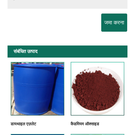
जमा करना
संबंधित उत्पाद
डायथाइल एज़लेट
कैडमियम ऑक्साइड