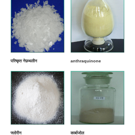
परिष्कृत नेफ़थलीन
anthraquinone
फ्लोरीन
कार्बाजोल