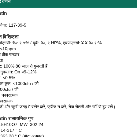
द वर्णन
tin
िन कैस: 117-39-5
न विशिष्टता
पीएलसी: ‰: ९ ५% / यूवी: ‰, ९ HP%, एचपीएलसी: ¥ ¥ ‰ ९:%
ु: <10ppm
ला ठीक पाउडर
ता
 100% 80 जाल से गुजरती हैं
र नुकसान: On ¤9-12%
श: <0.5%
ा का कुल: <1000cfu / जी
00cfu / जी
ा: नकारात्मक
कारात्मक
डी और सूखी जगह में स्टोर करें, फ्रीज न करें, तेज रोशनी और गर्मी से दूर रखें।
in रासायनिक गुण
C15H10O7, MW: 302.24
 314-317 ° C
: 363.28 ° C (मोटा अनुमान)