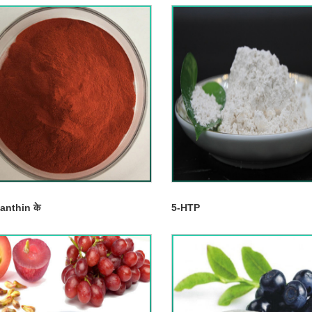
anthin के
5-HTP