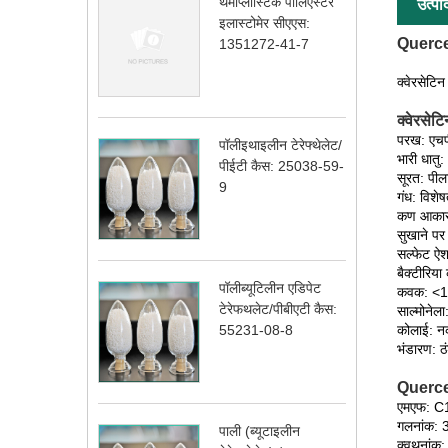
थर्माप्लास्टिक पॉलिएस्टर
उत्पा
इलास्टोमेर सीएएस:
Querce
1351272-41-7
क्वेरसेट
क्वेरसेटि
परख: एच
पॉलीइथाइलीन टेरेफ्थेलेट/
भारी धात
पीईटी कैस: 25038-59-
सूरत: पी
9
गंध: विशेष
कण आकार:
सुखाने प
सल्फेट ऐ
बैक्टीरिय
पॉलीब्यूटिलीन एडिपेट
कवक: <1
टेरेफथलेट/पीबीएटी कैस:
साल्मोनेल
कोलाई: न
55231-08-8
भंडारण: ठं
Quercet
एमएफ: 
गलनांक:
पाली (ब्यूटाइलीन
क्वथनांक