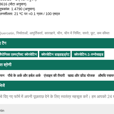
.3616 (मोटा अनुमान)
सूचकांक: 1.4790 (अनुमान)
घुलनशीलता: 21 ºC पर <0.1 ग्राम / 100 एमएल
uercetin, निर्माताओं, आपूर्तिकर्ता, कारखाने, चीन, चीन में निर्मित, सस्ते, छूट, कम कीमत
द टैग
ैपोनिका एक्स्ट्रैक्ट क्वेरसेटिन
क्वेरसेटिन डाइहाइड्रेट
क्वेरसेटिन-3-रम्नोसाइड
ित श्रेणी
सायन
पौधे के अर्क और हर्बल अर्क
एंजाइम की तैयारी
खाद्य और फ़ीड योजक
औषधि रसाय
ेजें
े दिए गए फॉर्म में अपनी पूछताछ देने के लिए स्वतंत्र महसूस करें। हम आपको 24 घंटो