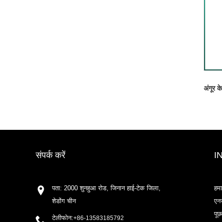
अंगूर क
संपर्क करें
I
पता: 2000 शुनहुआ रोड, जिनान हाई-टेक जिला,
हमा
शेडोंग चीन
एनज
पूछ
टेलीफोन:
+86-13583185792