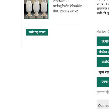
टेरेफथेलेट) /
घनत्व: 1
पॉलीब्यूटिलीन टेरेफथैलेट
अपवर्तक 
कैस: 26062-94-2
पानी की 
हॉट टैग: Q
सभी नए उत्पाद
उत्पा
सोफोरा ज
संबंध
सूक्ष्म र
जांच भ
कृपया नीच