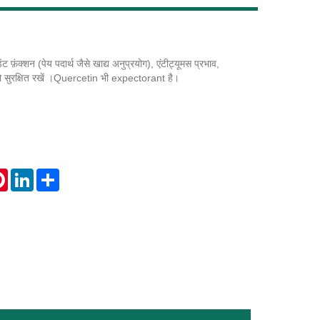
ट फ़ंक्शन (पेय पदार्थ जैसे खाद्य अनुप्रयोग), एंटीट्यूमस प्रभाव,
Live
को सुरक्षित रखें ।Quercetin भी expectorant है।
tsApp
Pinterest
LinkedIn
Share