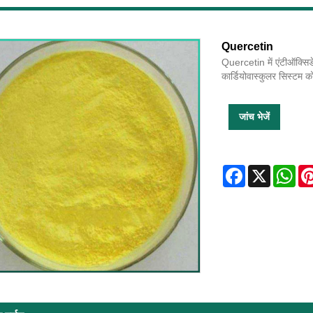
Quercetin
Quercetin में एंटीऑक्सिडें
कार्डियोवास्कुलर सिस्टम 
जांच भेजें
Facebook
X
Wha