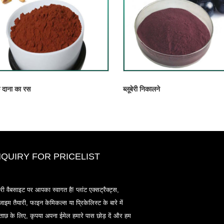
े दाना का रस
ब्लूबेरी निकालने
NQUIRY FOR PRICELIST
2020-CPHI यूरोप, मिलान अक्टूबर 13-15
री वैबसाइट पर आपका स्वागत है! प्लांट एक्सट्रैक्ट्स,
18 एल 33
ाइम तैयारी, फाइन केमिकल्स या प्रिकेलिस्ट के बारे में
2021/03/30
ताछ के लिए, कृपया अपना ईमेल हमारे पास छोड़ दें और हम
हम चीन, जापान और कोरिया में स्थित प्राथमिक विनिर्माण सुविधाओं से