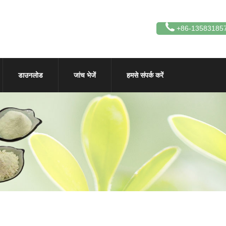
+86-13583185
डाउनलोड
जांच भेजें
हमसे संपर्क करें