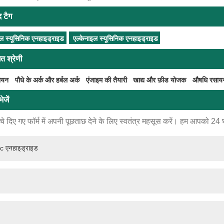
द टैग
िल स्यूसिनिक एनहाइड्राइड
एल्केनाइल स्यूसिनिक एनहाइड्राइड
ित श्रेणी
सायन
पौधे के अर्क और हर्बल अर्क
एंजाइम की तैयारी
खाद्य और फ़ीड योजक
औषधि रसाय
ेजें
े दिए गए फॉर्म में अपनी पूछताछ देने के लिए स्वतंत्र महसूस करें। हम आपको 24 घंटो