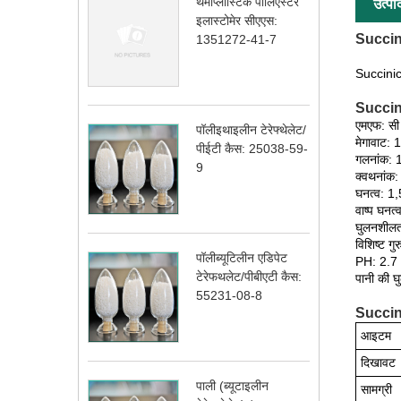
थर्माप्लास्टिक पॉलिएस्टर
उत्पा
इलास्टोमेर सीएएस:
Succini
1351272-41-7
Succini
Succini
एमएफ: सी
पॉलीइथाइलीन टेरेफ्थेलेट/
मेगावाट:
पीईटी कैस: 25038-59-
गलनांक: 
9
क्वथनांक:
घनत्व: 1,
वाष्प घनत
घुलनशीलत
विशिष्ट ग
पॉलीब्यूटिलीन एडिपेट
PH: 2.7 
टेरेफथलेट/पीबीएटी कैस:
पानी की 
55231-08-8
Succini
आइटम
दिखावट
पाली (ब्यूटाइलीन
सामग्री