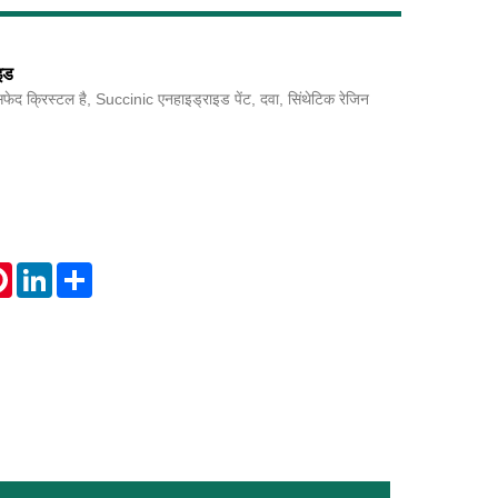
इड
द क्रिस्टल है, Succinic एनहाइड्राइड पेंट, दवा, सिंथेटिक रेजिन
Live
।
tsApp
Pinterest
LinkedIn
Share