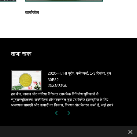
कार्बाजोल
ताजा खबर
, बूथ
2020-FI / HI यूरोप, फ्रैंकफर्ट, 1-3 दिसंबर, बूथ
30B52
2021/03/30
हम चीन, जापान और कोरिया में स्थित प्राथमिक विनिर्माण सुविधाओं से
हम चीन, जापान और
 लिए
न्यूट्रास्यूटिकल्स, सप्लीमेंट्स और फंक्शनल फूड एंड बेवरेज इंडस्ट्रीज के लिए
न्यूट्रास्यूटिकल
ं हमारे
आवश्यक सामग्री और उत्पादों का विकास, विपणन और वितरण करते हैं, जहां हमारे
आवश्यक सामग्री 
 में
पास कई वर्षों का अनुभव है और हम बहुत अच्छी तरह से स्थापित हैं। सोर्सिंग में
पास कई वर्षों का
 करती है।
हमारी विशेषज्ञता और प्रतिष्ठा दुनिया भर में हमारे भागीदारों को लाभान्वित करती है।
हमारी विशेषज्ञता 
×