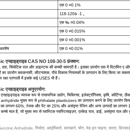
एक 0 ¤0.1%
118-120â -1 „
एक ‰ ¤0.04%
एक 0 ¤0.015%
एक 0 ¤0.001%
 अवशेष
एक 0 ¤0.01%
c एनहाइड्राइड CAS NO 108-30-5 फ़ंक्शन:
, दवा, सिंथेटिक राल और डाइस्टफ की कच्ची सामग्री है। इसका उपयोग दवा में विटामिन ए और 
ं का उपयोग कवकनाशी, कीटनाशक, पौधे विकास नियामकों के उत्पादन के लिए किया जा सकता
रीय रक्षा प्रणाली में इसके कई USES भी हैं।
c एनहाइड्राइड अनुप्रयोग:
नहाइड्राइड व्यापक रूप से रासायनिक उद्योग, चिकित्सा, इलेक्ट्रॉनिक्स, कृषि, कोटिंग्स, ठीक 
 anhydride मुख्य रूप से phthalate plasticizers का उत्पादन करने के लिए उपयोग किय
का लगभग 60%, रंजक और पेंट का 25% और असंतृप्त रेजिन और अन्य उत्पादों का लगभग 15%
कच्चे माल है, जो मुख्य रूप से प्लास्टिक प्लास्टिसाइज़र, एल्केड राल, डाई, असंतृप्त राल 
Succinic Anhydride, निर्माता, आपूर्तिकर्ता, कारखाने, चीन, मेड इन चाइना, सस्ता, डिस्क