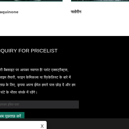
raquinone
फ्लोरीन
NQUIRY FOR PRICELIST
2020-CPHI यूरोप, मिलान अक्टूबर 13-15
री वैबसाइट पर आपका स्वागत है! प्लांट एक्सट्रैक्ट्स,
18 एल 33
ाइम तैयारी, फाइन केमिकल्स या प्रिकेलिस्ट के बारे में
2021/03/30
ताछ के लिए, कृपया अपना ईमेल हमारे पास छोड़ दें और हम
हम चीन, जापान और कोरिया में स्थित प्राथमिक विनिर्माण सुविधाओं से
घंटे के भीतर संपर्क में रहेंगे।
न्यूट्रास्यूटिकल्स, सप्लीमेंट्स और फंक्शनल फूड एंड बेवरेज इंडस्ट्रीज के
आवश्यक सामग्री और उत्पादों का विकास, विपणन और वितरण करते हैं, जहा
पास कई वर्षों का अनुभव है और हम बहुत अच्छी तरह से स्थापित हैं। सोर्सिंग
हमारी विशेषज्ञता और प्रतिष्ठा दुनिया भर में हमारे भागीदारों को लाभान्वित
X