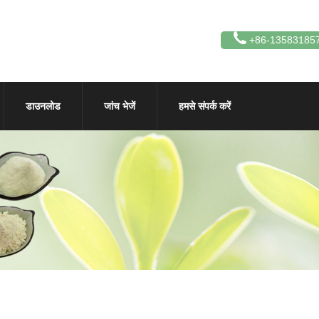
+86-13583185
डाउनलोड
जांच भेजें
हमसे संपर्क करें