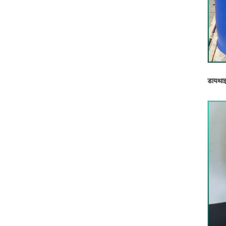
डायथाइ