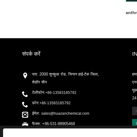
anth
संपर्क करें
I
पता: 2000 शुनहुआ रोड, जिनान हाई-टेक जिला,
हमा
शेडोंग चीन
एनज
पूछ
टेलीफोन:
+86-13583185792
24 
फ़ोन:
+86-13583185792
ईमेल:
sales@huazanchemical.com
फैक्स: +86-531-88905468
This website uses cookies