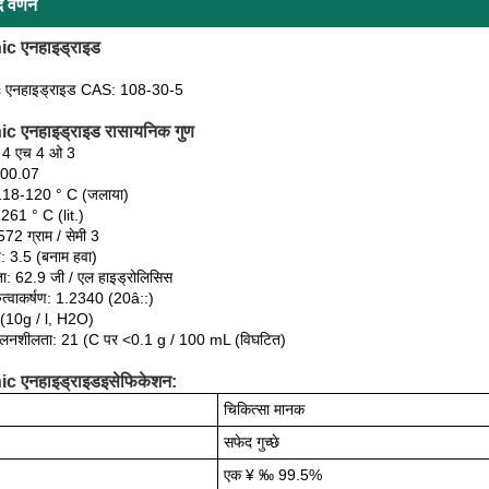
द वर्णन
c एनहाइड्राइड
c एनहाइड्राइड CAS: 108-30-5
c एनहाइड्राइड रासायनिक गुण
 4 एच 4 ओ 3
 100.07
118-120 ° C (जलाया)
 261 ° C (lit.)
572 ग्राम / सेमी 3
्व: 3.5 (बनाम हवा)
ा: 62.9 जी / एल हाइड्रोलिसिस
ुरुत्वाकर्षण: 1.2340 (20â::)
(10g / l, H2O)
घुलनशीलता: 21 (C पर <0.1 g / 100 mL (विघटित)
c एनहाइड्राइडइसेफिकेशन:
चिकित्सा मानक
सफेद गुच्छे
एक ¥ ‰ 99.5%