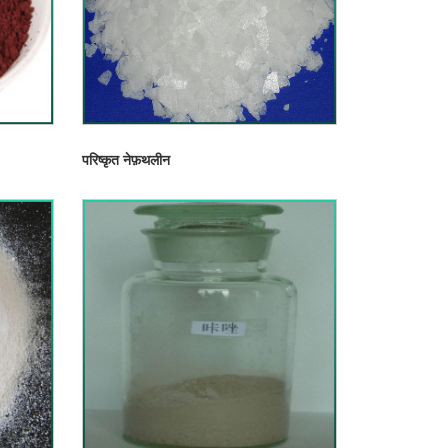
परिष्कृत नेफ़थलीन