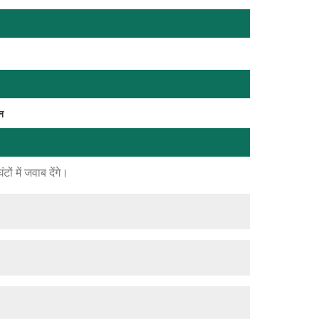
न
ं में जवाब देंगे।