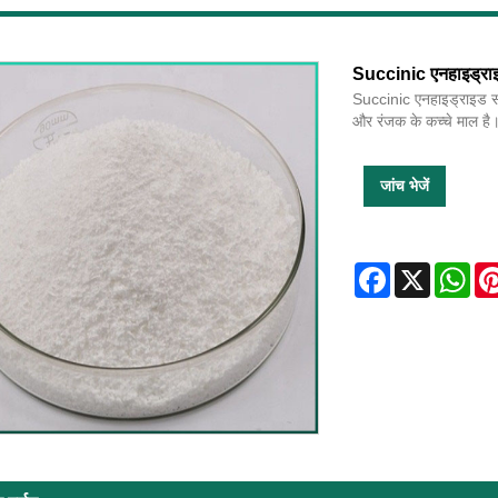
Succinic एनहाइड्रा
Succinic एनहाइड्राइड सफे
और रंजक के कच्चे माल है
जांच भेजें
Facebook
X
Wha