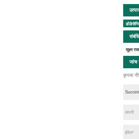
उत्पा
डोडेसेन
संबंध
सूक्ष्म र
जांच भ
कृपया नीच