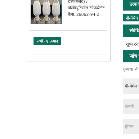
टेरेफथेलेट) /
उत्पा
पॉलीब्यूटिलीन टेरेफथैलेट
कैस: 26062-94-2
पी-मेंथ
संबंध
सभी नए उत्पाद
सूक्ष्म र
जांच भ
कृपया नीच