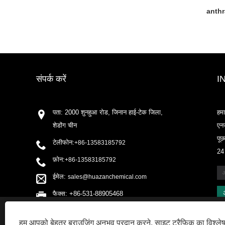
anth
संपर्क करें
I
पता: 2000 शुनहुआ रोड, जिनान हाई-टेक जिला,
हमा
शेडोंग चीन
एनज
पूछ
टेलीफोन:
+86-13583185792
24 
फ़ोन:
+86-13583185792
ईमेल:
sales@huazanchemical.com
फैक्स: +86-531-88905468
This website uses cookies
हम आपको बेहतर ब्राउज़िंग अनुभव प्रदान करने, साइट ट्रैफ़िक का विश्ल