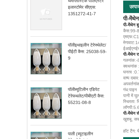
थर्माप्लास्टिक पॉलिएस्टर
उत्पा
इलास्टोमेर सीएएस:
1351272-41-7
पी-में
पी-मेंथेन 
कैस:99-
एमएफ:C
मेगावाट:
पॉलीइथाइलीन टेरेफ्थेलेट/
ईआईएनईस
पीईटी कैस: 25038-59-
पी-मेंथेन
9
गलनांक:
क्वथनां
घनत्व :0
वाष्प दब
अपवर्तना
पॉलीब्यूटिलीन एडिपेट
गंध:पाइन
पानी में
टेरेफथलेट/पीबीएटी कैस:
स्थिरता: 
55231-08-8
लॉगपी:5
पी-मेंथेन
खुशबू, सफ
हॉट टैग: प
पाली (ब्यूटाइलीन