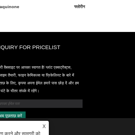
raquinone
फ्लोरीन
NQUIRY FOR PRICELIST
2020-CPHI यूरोप, मिलान अक्टूबर 13-15
री वैबसाइट पर आपका स्वागत है! प्लांट एक्सट्रैक्ट्स,
18 एल 33
ाइम तैयारी, फाइन केमिकल्स या प्रिकेलिस्ट के बारे में
2021/03/30
ताछ के लिए, कृपया अपना ईमेल हमारे पास छोड़ दें और हम
हम चीन, जापान और कोरिया में स्थित प्राथमिक विनिर्माण सुविधाओं से
घंटे के भीतर संपर्क में रहेंगे।
न्यूट्रास्यूटिकल्स, सप्लीमेंट्स और फंक्शनल फूड एंड बेवरेज इंडस्ट्रीज के
आवश्यक सामग्री और उत्पादों का विकास, विपणन और वितरण करते हैं, जहा
पास कई वर्षों का अनुभव है और हम बहुत अच्छी तरह से स्थापित हैं। सोर्सिंग
हमारी विशेषज्ञता और प्रतिष्ठा दुनिया भर में हमारे भागीदारों को लाभान्वित
X
ेषण करने और सामग्री को