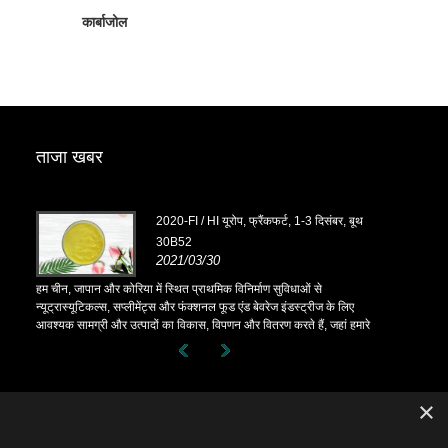
कार्बाजोल
ताजा खबर
, बूथ
2020-FI / HI यूरोप, फ्रैंकफर्ट, 1-3 दिसंबर, बूथ
30B52
2021/03/30
हम चीन, जापान और कोरिया में स्थित प्राथमिक विनिर्माण सुविधाओं से
हम चीन, जापान और
 लिए
न्यूट्रास्यूटिकल्स, सप्लीमेंट्स और फंक्शनल फूड एंड बेवरेज इंडस्ट्रीज के लिए
न्यूट्रास्यूटिकल
ं हमारे
आवश्यक सामग्री और उत्पादों का विकास, विपणन और वितरण करते हैं, जहां हमारे
आवश्यक सामग्री 
 में
पास कई वर्षों का अनुभव है और हम बहुत अच्छी तरह से स्थापित हैं। सोर्सिंग में
पास कई वर्षों का
 करती है।
हमारी विशेषज्ञता और प्रतिष्ठा दुनिया भर में हमारे भागीदारों को लाभान्वित करती है।
हमारी विशेषज्ञता 
×