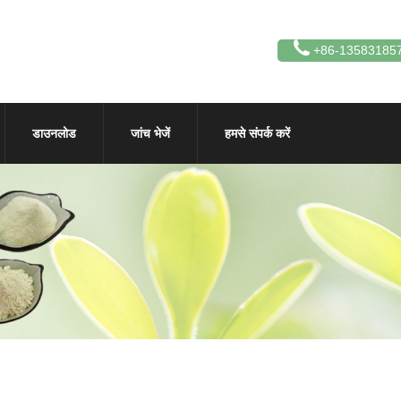
+86-13583185
डाउनलोड
जांच भेजें
हमसे संपर्क करें