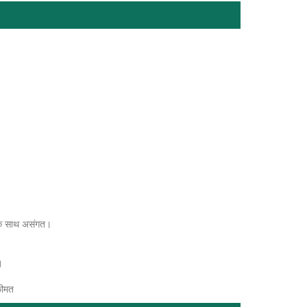
 के साथ असंगत।
।
 कीमत