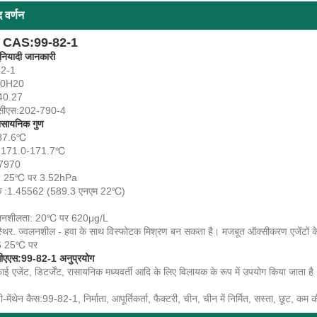
द वर्णन
थेन CAS:99-82-1
बुनियादी जानकारी
82-1
10H20
140.27
ीएस:202-790-4
 रासायनिक गुण
-87.6℃
क :171.0-171.7℃
.7970
ाव: 25℃ पर 3.52hPa
ंक :1.45562 (589.3 एनएम 22℃)
 घुलनशीलता: 20℃ पर 620μg/L
स्थिर. ज्वलनशील - हवा के साथ विस्फोटक मिश्रण बन सकता है। मजबूत ऑक्सीकरण एजेंटों
.6 25℃ पर
 सीएएस:99-82-1 अनुप्रयोग
ाई एजेंट, डिटर्जेंट, रासायनिक मध्यवर्ती आदि के लिए विलायक के रूप में उपयोग किया जाता है
ी-मेंथेन कैस:99-82-1, निर्माता, आपूर्तिकर्ता, फैक्टरी, चीन, चीन में निर्मित, सस्ता, छूट, कम