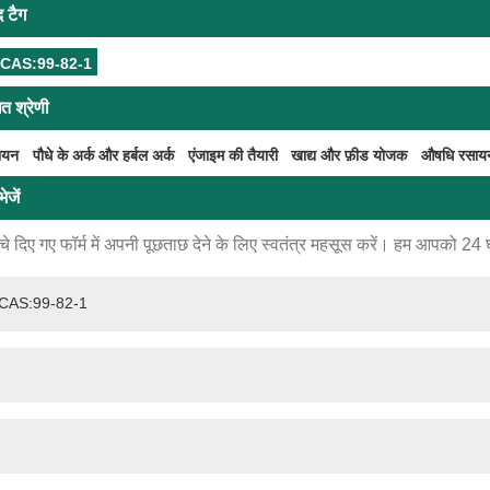
द टैग
ेन CAS:99-82-1
ित श्रेणी
सायन
पौधे के अर्क और हर्बल अर्क
एंजाइम की तैयारी
खाद्य और फ़ीड योजक
औषधि रसाय
ेजें
े दिए गए फॉर्म में अपनी पूछताछ देने के लिए स्वतंत्र महसूस करें। हम आपको 24 घंटो