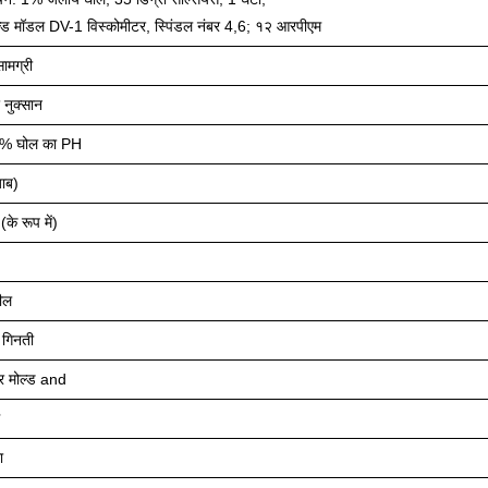
ल्ड मॉडल DV-1 विस्कोमीटर, स्पिंडल नंबर 4,6; १२ आरपीएम
ामग्री
 नुक्सान
ं 1% घोल का PH
जाब)
(के रूप में)
ील
ट गिनती
 मोल्ड and
ा