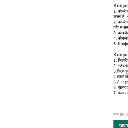
Konjac 
1. कोन्जै
करता है, 
2. कोन्जै
गति से संस
3. कोनजैक
4. कोनजैक
5. Konja
Konjac
1. जिलेटिन
2. स्टेबल
3.फिल्म पूर
4.वाटर-की
5.रोगन (
6. पालन ए
7. फोम स्
हॉट टैग: K
उत्पा