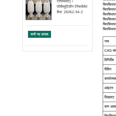
टेरेफथेलेट) /
चिपचिपा
पॉलीब्यूटिलीन टेरेफथैलेट
चिपचिपा
कैस: 26062-94-2
चिपचिपा
चिपचिपा
चिपचिपा
चिपचिपा
सभी नए उत्पाद
नाम
CAS संख
विनिर्देश
पैकिंग
कार्यात्
आइटम
दिखावट
कण आक
चिपचिपा