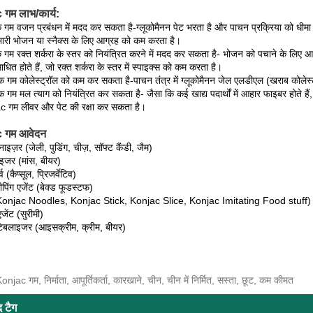
गम लाभ/कार्य:
क गम वजन प्रबंधन में मदद कर सकता है-ग्लूकोमैनन पेट भरता है और पाचन प्रक्रिया को धीम
भारी भोजन या स्नैक्स के लिए आग्रह को कम करता है।
क गम रक्त शर्करा के स्तर को नियंत्रित करने में मदद कर सकता है- भोजन को पचाने के लिए आवश
ाधित होते हैं, जो रक्त शर्करा के स्तर में स्पाइक्स को कम करता है।
 गम कोलेस्ट्रॉल को कम कर सकता है-पाचन तंत्र में ग्लूकोमैनन जेल एलडीएल (खराब कोलेस
 गम मल त्याग को नियंत्रित कर सकता है- जैसा कि कई खाद्य पदार्थों में आहार फाइबर होते हैं
c गम लीवर और पेट की रक्षा कर सकता है।
 गम आवेदन
ाइज़र (जेली, पुडिंग, चीज़, सॉफ्ट कैंडी, जैम)
ाइजर (मांस, बीयर)
्व (कैप्सूल, प्रिजर्वेटिव)
पिंग एजेंट (बेक्ड फूडस्टफ)
Konjac Noodles, Konjac Stick, Konjac Slice, Konjac Imitating Food stuff)
जेंट (सुरीमी)
टेबलाइजर (आइसक्रीम, क्रीम, बीयर)
onjac गम, निर्माता, आपूर्तिकर्ता, कारखाने, चीन, चीन में निर्मित, सस्ता, छूट, कम कीमत
द टैग