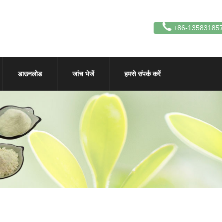
+86-13583185
डाउनलोड
जांच भेजें
हमसे संपर्क करें