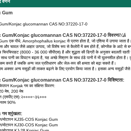
द वर्णन
c Gum
 Gum/Konjac glucomannan CAS NO:37220-17-0
c Gum/Konjac glucomannan CAS NO:37220-17-0 विवरणï¼š
m एक पौधे, Amorphophallus konjac से प्राप्त होता है, जो एशिया में उगाया जाता है। मुख
ल्स और चावल जैसे आहार उत्पाद, जो विशेष रूप से कैलोरी में कम होते हैं, कोन्जैक के आटे से बन
 चिपचिपाहट (8000 - 36 000 सीपीएस) है और शुद्धता की डिग्री के अनुसार बदलती रहती है
साथ पानी का विघटन बढ़ता है, यह अच्छे मिश्रण के साथ ठंडे पानी में भी घुलनशील होता है। कुछ
म करते हैं जबकि अन्य जल प्रतिधारण और जेल-रूप की क्षमता को बढ़ा सकते हैं।
 अक्सर अन्य मसूड़ों की ताकत बढ़ाने के लिए प्रयोग किया जाता है। इसका अन्य मसूड़ों जैसे
 Gum/Konjac glucomannan CAS NO:37220-17-0 विशिष्टता:
िपापन Konjak गम का संक्षिप्त विवरण:
0 मेष, 200 मेष
पन (एमपीए.एस):२००००~३६०००
न्यूनतम 90%
गम श्रृंखला:
पन/मोटापन KJ35-COS Konjac Gum
पन/मोटापन KJ30-COS Konjac Gum
पन/मोटापन KJ-28 Konjac Gum