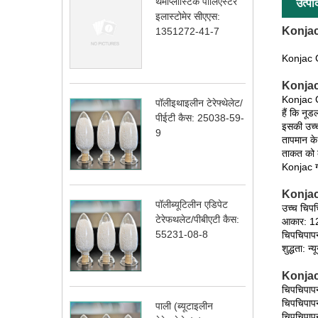
थर्माप्लास्टिक पॉलिएस्टर
उत्पा
इलास्टोमेर सीएएस:
Konja
1351272-41-7
Konjac
Konja
Konjac Gu
पॉलीइथाइलीन टेरेफ्थेलेट/
हैं कि नूड
पीईटी कैस: 25038-59-
इसकी उच्च
9
तापमान के 
ताकत को क
Konjac गम
Konjac
पॉलीब्यूटिलीन एडिपेट
उच्च चिपच
टेरेफथलेट/पीबीएटी कैस:
आकार: 12
55231-08-8
चिपचिपा
शुद्धता: 
Konjac 
चिपचिपा
चिपचिपा
पाली (ब्यूटाइलीन
चिपचिपा