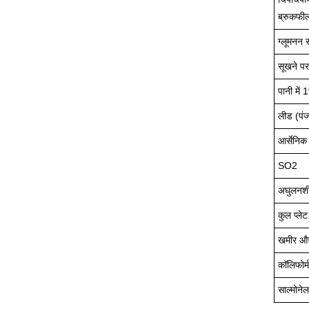
ब्रुकफी
ग्लूमनन स
सूखने पर
पानी मे
लीड (पं
आर्सेनिक 
SO2
अघुलनश
कुल प्ले
खमीर और
कॉलिफोर्म
साल्मोनेल