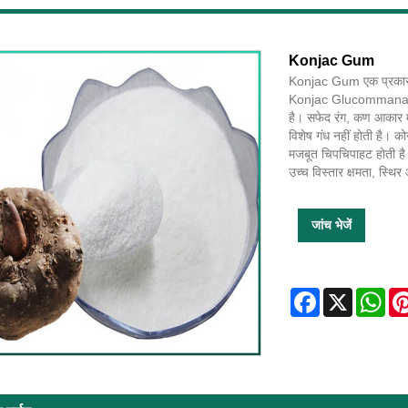
Konjac Gum
Konjac Gum एक प्रकार का
Konjac Glucommanan (K
है। सफेद रंग, कण आकार मे
विशेष गंध नहीं होती है। को
मजबूत चिपचिपाहट होती ह
उच्च विस्तार क्षमता, स्थ
जांच भेजें
Facebook
X
Wha