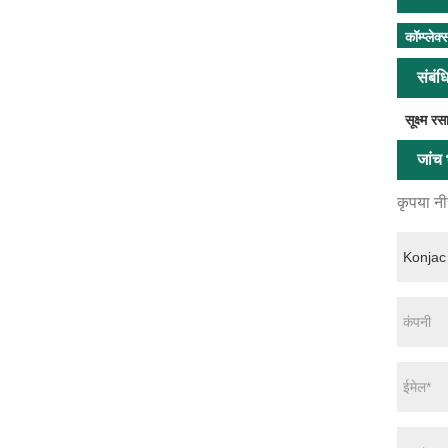
कॉम्प्लेक
संबंध
सूक्ष्म र
जांच भ
कृपया नीच