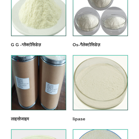
G G -ग्लैक्टोसिडेज़
Os-गैलेक्टोसिडेज़
लाइसोजाइम
lipase