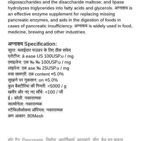
oligosaccharides and the disaccharide maltose; and lipase
hydrolyzes triglycerides into fatty acids and glycerols. अग्नाशय is
an effective enzyme supplement for replacing missing
pancreatic enzymes, and aids in the digestion of foods in
cases of pancreatic insufficiency. अग्नाशय is widely used in food,
medicine, brewing and other industries.
अग्नाशय Specification:
सूरत: मलाईदार पाउडर के लिए ठीक सफेद
प्रोटीज: â ease US 100USP.u / mg
एमाइलेज: एक ‰ ‰ 100USP.u / mg
लाइपेज: एक ase ‰ 25USP.u / mg
वसा सामग्री: एक content ¤5.0%
सुखाने पर नुकसान: on ¤5.0%
कुल बैक्टीरिया की गिनती: <5000 / g
खमीर और नए नए साँचे: <100 / जी
ई। कोली: नकारात्मक
साल्मोनेला: नकारात्मक
स्टैफिलोकोकस ऑरियस: नकारात्मक
कण आकार: 80Mesh
हॉट टैग: Pancreatin, निर्माता, आपूर्तिकर्ता, कारखाने, चीन, मेड इन चाइना,