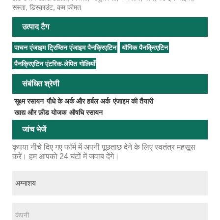
सस्ता, डिस्काउंट, कम कीमत
उत्पाद टैग
पाचन एंजाइम ट्रिप्सिन एंजाइम पैनक्रिएटिन
यौगिक पैनक्रिएटिन
पैनक्रिएटिन एंटरिक-लेपित गोलियाँ
संबंधित श्रेणी
सूक्ष्म रसायन
पौधे के अर्क और हर्बल अर्क
एंजाइम की तैयारी
खाद्य और फ़ीड योजक
औषधि रसायन
जांच भेजें
कृपया नीचे दिए गए फॉर्म में अपनी पूछताछ देने के लिए स्वतंत्र महसूस
करें। हम आपको 24 घंटों में जवाब देंगे।