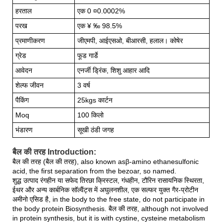
हरताल
एक 0 ¤0.0002%
परख
एक ¥ ‰ 98.5%
प्रमाणीकरण
जीएमपी, आईएसओ, बीआरसी, हलाल। कोषेर
ग्रेड
फूड गार्डे
आवेदन
एनर्जी ड्रिंक, शिशु आहार आदि
शेल्फ जीवन
3 वर्ष
पैकिंग
25kgs कार्टन
Moq
100 किलो
भंडारण
सूखी ठंडी जगह
बैल की तरह Introduction:
बैल की तरह (बैल की तरह), also known asβ-amino ethanesulfonic
acid, the first separation from the bezoar, so named.
शुद्ध उत्पाद रंगहीन या सफेद तिरछा क्रिस्टल, गंधहीन, टौरिन रासायनिक स्थिरता,
ईथर और अन्य कार्बनिक सॉल्वैंट्स में अघुलनशील, एक सल्फर युक्त गैर-प्रोटीन
अमीनो एसिड है,
in the body to the free state, do not participate in
the body protein Biosynthesis. बैल की तरह, although not involved
in protein synthesis, but it is with cystine, cysteine metabolism