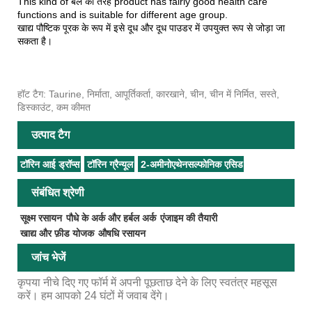
This kind of बैल की तरह product has fairly good health care
functions and is suitable for different age group.
खाद्य पौष्टिक पूरक के रूप में इसे दूध और दूध पाउडर में उपयुक्त रूप से जोड़ा जा
सकता है।
हॉट टैग: Taurine, निर्माता, आपूर्तिकर्ता, कारखाने, चीन, चीन में निर्मित, सस्ते,
डिस्काउंट, कम कीमत
उत्पाद टैग
टॉरिन आई ड्रॉप्स
टॉरिन ग्रैन्यूल
2-अमीनोएथेनसल्फोनिक एसिड
संबंधित श्रेणी
सूक्ष्म रसायन
पौधे के अर्क और हर्बल अर्क
एंजाइम की तैयारी
खाद्य और फ़ीड योजक
औषधि रसायन
जांच भेजें
कृपया नीचे दिए गए फॉर्म में अपनी पूछताछ देने के लिए स्वतंत्र महसूस
करें। हम आपको 24 घंटों में जवाब देंगे।