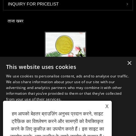
INQUIRY FOR PRICELIST
ताजा खबर
×
2020-FI / HI यूरोप, फ्रैंकफर्ट, 1-3 दिसंबर, बूथ 30B52
This website uses cookies
2021/03/30
We use cookies to personalise content, ads and to analyse our traffic.
हम चीन, जापान और कोरिया में स्थित प्राथमिक विनिर्माण सुविधाओं से न्यूट्रास्यूटिकल्स,
We also share information about your use of our site with our
सप्लीमेंट्स और फंक्शनल फूड एंड बेवरेज इंडस्ट्रीज के लिए आवश्यक सामग्री और उत्पादों का
advertising and analytics partners who may combine it with other
विकास, विपणन और वितरण करते हैं, जहां हमारे पास कई वर्षों का अनुभव है और हम बहुत अच्छी
information that you’ve provided to them or that they’ve collected
तरह से स्थापित हैं। सोर्सिंग में हमारी विशेषज्ञता और प्रतिष्ठा दुनिया भर में हमारे भागीदारों को
from your use of their services.
लाभान्वित करती है।
X
STRICTLY NECESSARY
PERFORMANCE
हम आपको बेहतर ब्राउज़िंग अनुभव प्रदान करने, साइट
ट्रैफ़िक का विश्लेषण करने और सामग्री को वैयक्तिकृत
TARGETING
FUNCTIONALITY
करने के लिए कुकीज़ का उपयोग करते हैं। इस साइट का
लिंक
Sitemap
RSS
XML
Privacy Policy