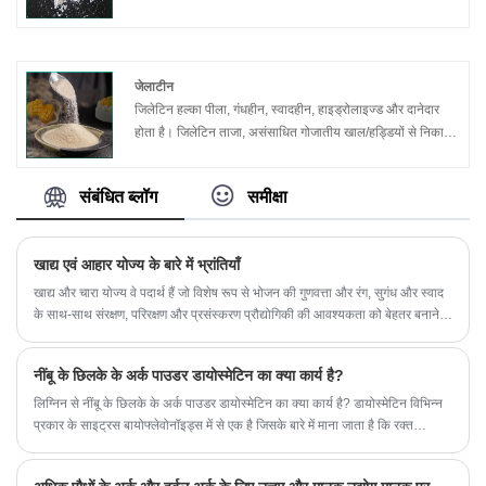
माध्यम से अवशोषित होने के बाद कोशिकाओं में प्रवेश करता है और इसमें
लिपिड-घुलनशील और पानी में घुलनशील दोनों गुण होते हैं।
जेलाटीन
जिलेटिन हल्का पीला, गंधहीन, स्वादहीन, हाइड्रोलाइज्ड और दानेदार
होता है। जिलेटिन ताजा, असंसाधित गोजातीय खाल/हड्डियों से निकाला
जाता है, और यह 18 अमीनो एसिड से बना एक उच्च आणविक भार
प्रोटीन (वसा और कोलेस्ट्रॉल के बिना) है। जिलेटिन का व्यापक रूप से
संबंधित ब्लॉग
समीक्षा
भोजन, फार्मास्यूटिकल्स निर्माण में उपयोग किया जाता है।
खाद्य एवं आहार योज्य के बारे में भ्रांतियाँ
खाद्य और चारा योज्य वे पदार्थ हैं जो विशेष रूप से भोजन की गुणवत्ता और रंग, सुगंध और स्वाद
के साथ-साथ संरक्षण, परिरक्षण और प्रसंस्करण प्रौद्योगिकी की आवश्यकता को बेहतर बनाने के
लिए जोड़े जाते हैं। उनके साथ, उपभोक्ता अच्छा स्वाद, अच्छा आकार, अच्छा रंग और आसानी
से संरक्षित भोजन खा सकते हैं। यह कहा जा सकता है कि खाद्य एवं चारा योज्य के बिना कोई
नींबू के छिलके के अर्क पाउडर डायोस्मेटिन का क्या कार्य है?
आधुनिक खाद्य उद्योग नहीं होगा।
लिग्निन से नींबू के छिलके के अर्क पाउडर डायोस्मेटिन का क्या कार्य है? डायोस्मेटिन विभिन्न
प्रकार के साइट्रस बायोफ्लेवोनॉइड्स में से एक है जिसके बारे में माना जाता है कि रक्त
वाहिकाओं की दीवार पर स्वास्थ्यवर्धक, मजबूत प्रभाव पड़ता है। इसमें कैंसर विरोधी गतिविधि
होती है।