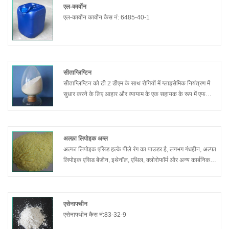
एल-कार्वोन
एल-कार्वोन कार्वोन कैस नं: 6485-40-1
सीताग्लिप्टिन
सीताग्लिप्टिन को टी 2 डीएम के साथ रोगियों में ग्लाइसेमिक नियंत्रण में
सुधार करने के लिए आहार और व्यायाम के एक सहायक के रूप में एफडीए
द्वारा अनुमोदित किया जाता है, या तो एकल एजेंट के रूप में मेटफॉर्मिन या
पेरोक्सीसोम प्रोलिफ़ेरेटेरिएक्ट रिसेप्टर-एगोनिस्ट के साथ संयोजन में।
पर्याप्त ग्लाइसेमिक नियंत्रण प्रदान नहीं करता है।
अल्फ़ा लिपोइक अम्ल
अल्फा लिपोइक एसिड हल्के पीले रंग का पाउडर है, लगभग गंधहीन, अल्फा
लिपोइक एसिड बेंजीन, इथेनॉल, एथिल, क्लोरोफॉर्म और अन्य कार्बनिक
सॉल्वैंट्स में आसानी से घुलनशील है। अल्फा लिपोइक एसिड पानी में
लगभग अघुलनशील, पानी में घुलनशीलता: 1 ग्राम / एल (20 „ƒ„ƒ) )
10% NaOH समाधान में घुलनशील।
अल्फा लिपोइक एसिड विटामिन के समान माइटोकॉन्ड्रिया में पाया जाने
एसेनाफ्थीन
वाला एक कोएंजाइम है, जो मुक्त कणों को समाप्त करता है जो त्वरित उम्र
एसेनाफ्थीन कैस नं:83-32-9
बढ़ने और बीमारी का कारण बनते हैं। लिपोइक एसिड शरीर में आंतों के